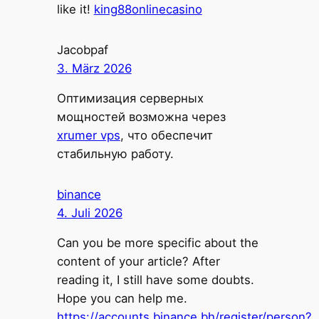
like it!
king88onlinecasino
Jacobpaf
3. März 2026
Оптимизация серверных
мощностей возможна через
xrumer vps
, что обеспечит
стабильную работу.
binance
4. Juli 2026
Can you be more specific about the
content of your article? After
reading it, I still have some doubts.
Hope you can help me.
https://accounts.binance.bh/register/person?