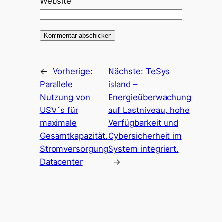
Website
←
Vorherige:
Nächste:
TeSys
Parallele
island –
Nutzung von
Energieüberwachung
USV´s für
auf Lastniveau, hohe
maximale
Verfügbarkeit und
Gesamtkapazität.
Cybersicherheit im
Stromversorgung
System integriert.
Datacenter
→