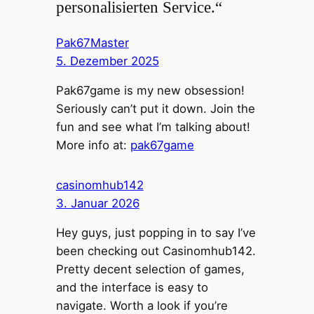
personalisierten Service.“
Pak67Master
5. Dezember 2025
Pak67game is my new obsession!
Seriously can’t put it down. Join the
fun and see what I’m talking about!
More info at:
pak67game
casinomhub142
3. Januar 2026
Hey guys, just popping in to say I’ve
been checking out Casinomhub142.
Pretty decent selection of games,
and the interface is easy to
navigate. Worth a look if you’re