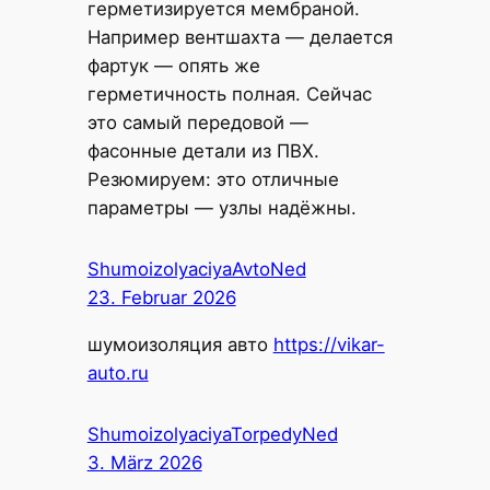
герметизируется мембраной.
Например вентшахта — делается
фартук — опять же
герметичность полная. Сейчас
это самый передовой —
фасонные детали из ПВХ.
Резюмируем: это отличные
параметры — узлы надёжны.
ShumoizolyaciyaAvtoNed
23. Februar 2026
шумоизоляция авто
https://vikar-
auto.ru
ShumoizolyaciyaTorpedyNed
3. März 2026