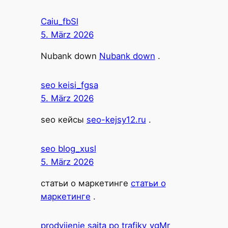
Caiu_fbSl
5. März 2026
Nubank down
Nubank down
.
seo keisi_fgsa
5. März 2026
seo кейсы
seo-kejsy12.ru
.
seo blog_xusl
5. März 2026
статьи о маркетинге
статьи о
маркетинге
.
prodvijenie saita po trafiky_ygMr