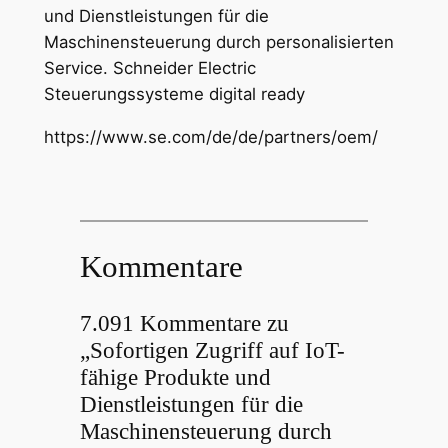
und Dienstleistungen für die
Maschinensteuerung durch personalisierten
Service. Schneider Electric
Steuerungssysteme digital ready
https://www.se.com/de/de/partners/oem/
Kommentare
7.091 Kommentare zu
„Sofortigen Zugriff auf IoT-
fähige Produkte und
Dienstleistungen für die
Maschinensteuerung durch