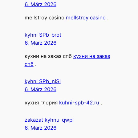
6. März 2026
mellstroy casino
mellstroy casino
.
kyhni SPb_brot
6. März 2026
кухни на заказ спб
кухни на заказ
спб
.
kyhni SPb_niSl
6. März 2026
кухня глория
kuhni-spb-42.ru
.
zakazat kyhnu_qwpl
6. März 2026