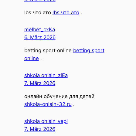
lbs что это
lbs что это
.
melbet_cxKa
6. März 2026
betting sport online
betting sport
online
.
shkola onlain_ziEa
7. März 2026
онлайн обучение для детей
shkola-onlajn-32.ru
.
shkola onlain_vepl
7. März 2026