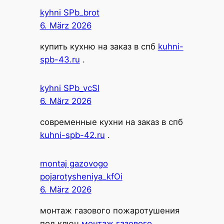
kyhni SPb_brot
6. März 2026
купить кухню на заказ в спб
kuhni-
spb-43.ru
.
kyhni SPb_vcSl
6. März 2026
современные кухни на заказ в спб
kuhni-spb-42.ru
.
montaj gazovogo
pojarotysheniya_kfOi
6. März 2026
монтаж газового пожаротушения
под ключ
монтаж газового