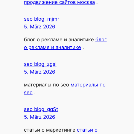
продвижение сайтов москва
.
seo blog_mjmr
5. März 2026
блог о рекламе и аналитике
блог
о рекламе и аналитике
.
seo blog_zgsl
5. März 2026
материалы по seo
материалы по
seo
.
seo blog_gqSt
5. März 2026
статьи о маркетинге
статьи о