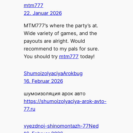
mtm777
22. Januar 2026
MTM777’s where the party’s at.
Wide variety of games, and the
payouts are alright. Would
recommend to my pals for sure.
You should try
mtm777
today!
ShumoizolyaciyaArokbug
16. Februar 2026
шумоизоляция арок авто
https://shumoizolyaciya-arok-avto-
77.ru
vyezdnoj-shinomontazh-77Ned