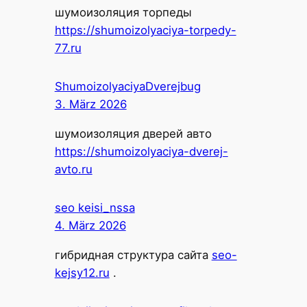
шумоизоляция торпеды
https://shumoizolyaciya-torpedy-
77.ru
ShumoizolyaciyaDverejbug
3. März 2026
шумоизоляция дверей авто
https://shumoizolyaciya-dverej-
avto.ru
seo keisi_nssa
4. März 2026
гибридная структура сайта
seo-
kejsy12.ru
.