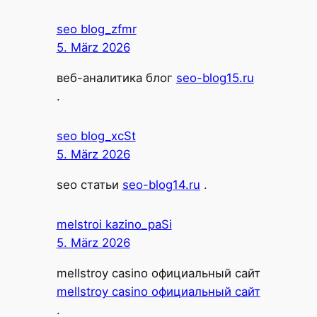
seo blog_zfmr
5. März 2026
веб-аналитика блог
seo-blog15.ru
.
seo blog_xcSt
5. März 2026
seo статьи
seo-blog14.ru
.
melstroi kazino_paSi
5. März 2026
mellstroy casino официальный сайт
mellstroy casino официальный сайт
.