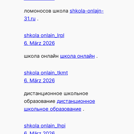
ломоносов школа
shkola-onlajn-
31.ru
.
shkola onlain_lrpl
6. März 2026
школа онлайн
школа онлайн
.
shkola onlain_tkmt
6. März 2026
дистанционное школьное
образование
дистанционное
школьное образование
.
shkola onlain_lhpi
6. März 2026