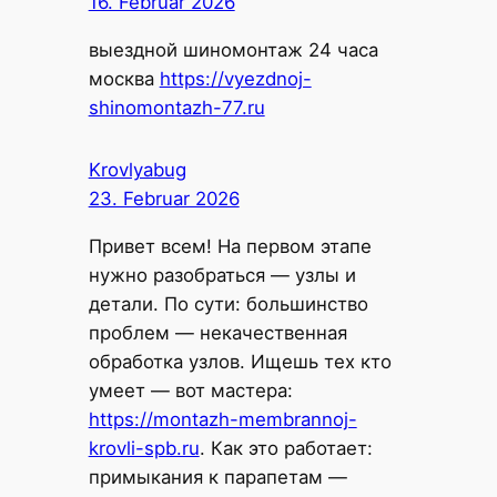
16. Februar 2026
выездной шиномонтаж 24 часа
москва
https://vyezdnoj-
shinomontazh-77.ru
Krovlyabug
23. Februar 2026
Привет всем! На первом этапе
нужно разобраться — узлы и
детали. По сути: большинство
проблем — некачественная
обработка узлов. Ищешь тех кто
умеет — вот мастера:
https://montazh-membrannoj-
krovli-spb.ru
. Как это работает:
примыкания к парапетам —